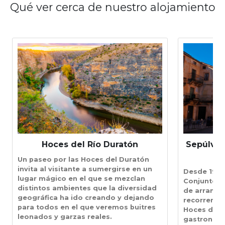
Qué ver cerca de nuestro alojamiento
Hoces del Río Duratón
Sepúlved
Un paseo por las Hoces del Duratón
invita al visitante a sumergirse en un
Desde 1951
lugar mágico en el que se mezclan
Conjunto Hi
distintos ambientes que la diversidad
de arranqu
geográfica ha ido creando y dejando
recorrer el
para todos en el que veremos buitres
Hoces del D
leonados y garzas reales.
gastronómi